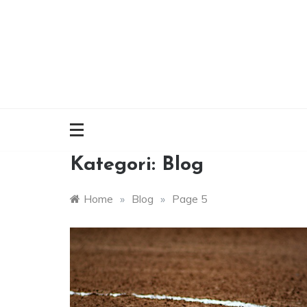
Skip
to
content
Kategori:
Blog
Home
»
Blog
»
Page 5