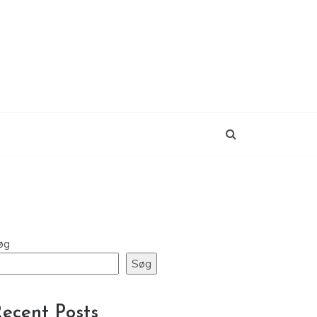
øg
Søg
ecent Posts