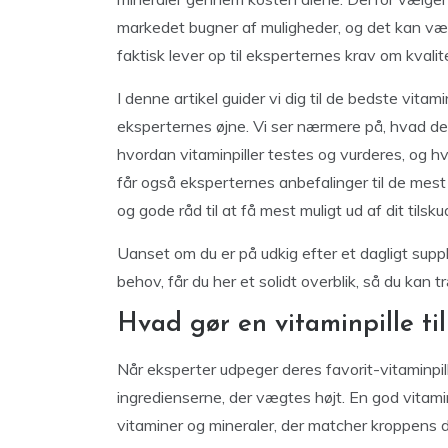
markedet bugner af muligheder, og det kan væ
faktisk lever op til eksperternes krav om kvalit
I denne artikel guider vi dig til de bedste vit
eksperternes øjne. Vi ser nærmere på, hvad der
hvordan vitaminpiller testes og vurderes, og hvil
får også eksperternes anbefalinger til de mest po
og gode råd til at få mest muligt ud af dit tilsku
Uanset om du er på udkig efter et dagligt supp
behov, får du her et solidt overblik, så du kan t
Hvad gør en vitaminpille til
Når eksperter udpeger deres favorit-vitaminpi
ingredienserne, der vægtes højt. En god vitamin
vitaminer og mineraler, der matcher kroppens d