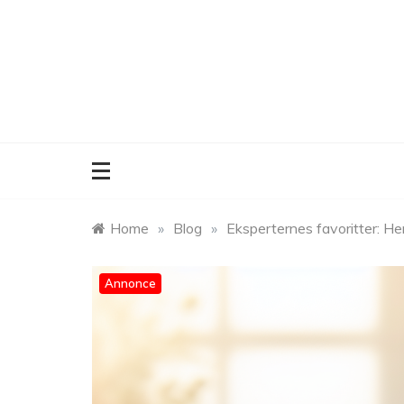
Skip
to
content
Home
»
Blog
»
Eksperternes favoritter: He
Annonce