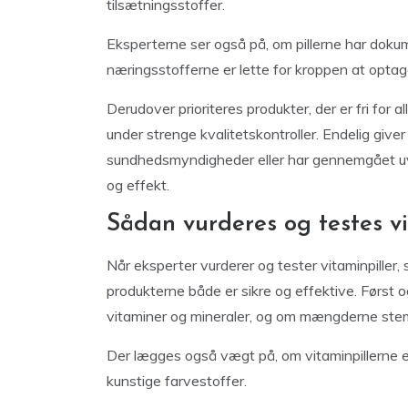
tilsætningsstoffer.
Eksperterne ser også på, om pillerne har dokum
næringsstofferne er lette for kroppen at optag
Derudover prioriteres produkter, der er fri for
under strenge kvalitetskontroller. Endelig giver
sundhedsmyndigheder eller har gennemgået uvi
og effekt.
Sådan vurderes og testes vi
Når eksperter vurderer og tester vitaminpiller, s
produkterne både er sikre og effektive. Først
vitaminer og mineraler, og om mængderne stem
Der lægges også vægt på, om vitaminpillerne er 
kunstige farvestoffer.