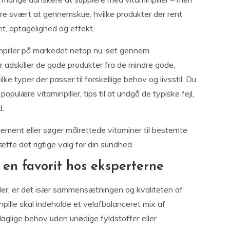
re svært at gennemskue, hvilke produkter der rent
et, optagelighed og effekt.
aminpiller på markedet netop nu, set gennem
 adskiller de gode produkter fra de mindre gode,
ke typer der passer til forskellige behov og livsstil. Du
pulære vitaminpiller, tips til at undgå de typiske fejl,
d.
lement eller søger målrettede vitaminer til bestemte
ræffe det rigtige valg for din sundhed.
 en favorit hos eksperterne
ller, er det især sammensætningen og kvaliteten af
pille skal indeholde et velafbalanceret mix af
aglige behov uden unødige fyldstoffer eller