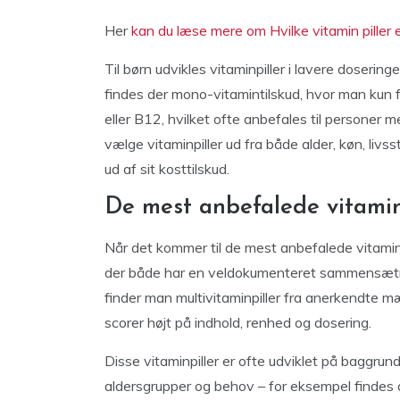
Her
kan du læse mere om Hvilke vitamin piller 
Til børn udvikles vitaminpiller i lavere doseri
findes der mono-vitamintilskud, hvor man kun f
eller B12, hvilket ofte anbefales til personer 
vælge vitaminpiller ud fra både alder, køn, livs
ud af sit kosttilskud.
De mest anbefalede vitaminp
Når det kommer til de mest anbefalede vitaminp
der både har en veldokumenteret sammensætnin
finder man multivitaminpiller fra anerkendte 
scorer højt på indhold, renhed og dosering.
Disse vitaminpiller er ofte udviklet på baggrun
aldersgrupper og behov – for eksempel findes de