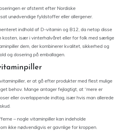
oseringen er afstemt efter Nordiske
sat unødvendige fyldstoffer eller allergener.
enteret indhold af D-vitamin og B12, da netop disse
osten, især i vinterhalvåret eller for folk med særlige
minpiller dem, der kombinerer kvalitet, sikkerhed og
hold og dosering på emballagen.
vitaminpiller
itaminpiller, er at gå efter produkter med flest mulige
eget behov. Mange antager fejlagtigt, at “mere er
oser eller overlappende indtag, især hvis man allerede
skud.
ferne – nogle vitaminpiller kan indeholde
, som ikke nødvendigvis er gavnlige for kroppen.