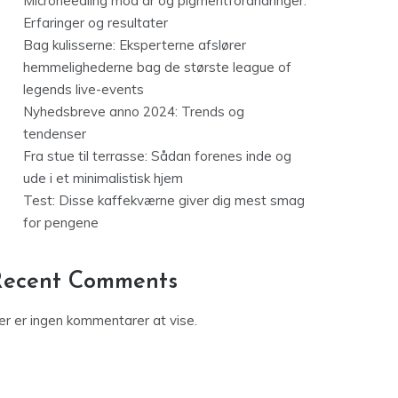
Microneedling mod ar og pigmentforandringer:
Erfaringer og resultater
Bag kulisserne: Eksperterne afslører
hemmelighederne bag de største league of
legends live-events
Nyhedsbreve anno 2024: Trends og
tendenser
Fra stue til terrasse: Sådan forenes inde og
ude i et minimalistisk hjem
Test: Disse kaffekværne giver dig mest smag
for pengene
Recent Comments
er er ingen kommentarer at vise.