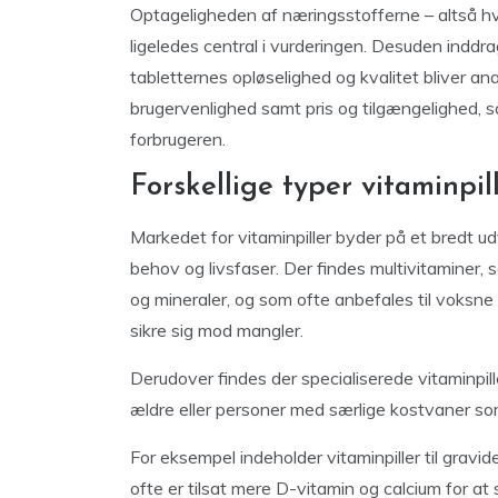
Optageligheden af næringsstofferne – altså h
ligeledes central i vurderingen. Desuden inddr
tabletternes opløselighed og kvalitet bliver an
brugervenlighed samt pris og tilgængelighed, s
forbrugeren.
Forskellige typer vitaminpi
Markedet for vitaminpiller byder på et bredt udv
behov og livsfaser. Der findes multivitaminer,
og mineraler, og som ofte anbefales til voksne
sikre sig mod mangler.
Derudover findes der specialiserede vitaminpil
ældre eller personer med særlige kostvaner s
For eksempel indeholder vitaminpiller til gravid
ofte er tilsat mere D-vitamin og calcium for a