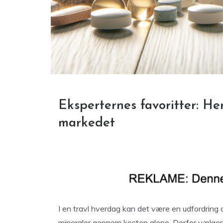
Eksperternes favoritter: He
markedet
I en travl hverdag kan det være en udfordring a
mineraler gennem kosten alene. Derfor vælger