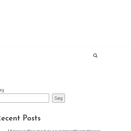
øg
Søg
ecent Posts