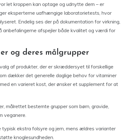
vor let kroppen kan optage og udnytte dem – er
ager eksperterne uafhængige laboratorietests, hvor
alyseret. Endelig ses der på dokumentation for virkning,
å anbefalingerne afspejler både kvalitet og værdi for
ller og deres målgrupper
alg af produkter, der er skræddersyet til forskellige
 som dækker det generelle daglige behov for vitaminer
 med en varieret kost, der ønsker et supplement for at
ler, målrettet bestemte grupper som børn, gravide,
om veganere.
e typisk ekstra folsyre og jern, mens ældres varianter
t støtte knoglesundheden.