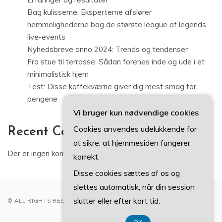
Bag kulisserne: Eksperterne afslører
hemmelighederne bag de største league of legends
live-events
Nyhedsbreve anno 2024: Trends og tendenser
Fra stue til terrasse: Sådan forenes inde og ude i et
minimalistisk hjem
Test: Disse kaffekværne giver dig mest smag for
pengene
Vi bruger kun nødvendige cookies
Cookies anvendes udelukkende for
Recent Comments
at sikre, at hjemmesiden fungerer
Der er ingen kommentarer at vise.
korrekt.
Disse cookies sættes af os og
slettes automatisk, når din session
slutter eller efter kort tid.
© ALL RIGHTS RESERVED 2022