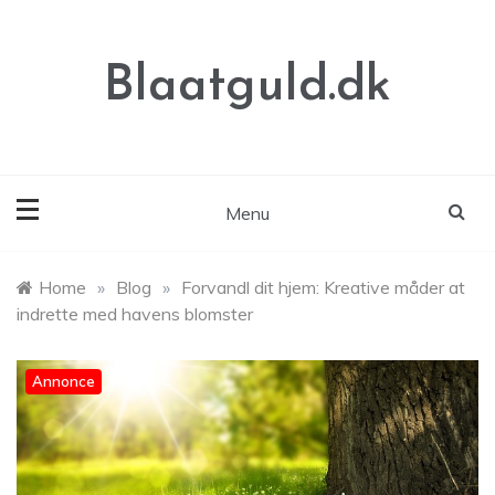
Skip
to
content
Blaatguld.dk
Menu
Home
»
Blog
»
Forvandl dit hjem: Kreative måder at
indrette med havens blomster
Annonce