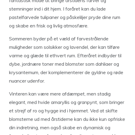
fantastisk måde at bringe årstidens farver og
stemninger ind i dit hjem. I foråret kan du lade
pastelfarvede tulipaner og påskeliljer pryde dine rum
og skabe en frisk og livlig atmosfære.
Sommeren byder på et væld af farvestrålende
muligheder som solsikker og lavendel, der kan tilføre
varme og glæde til ethvert rum. Efteråret indbyder til
dybe, jordnære toner med blomster som dahliaer og
krysantemum, der komplementerer de gyldne og røde
nuancer udenfor.
Vinteren kan være mere afdæmpet, men stadig
elegant, med hvide amaryllis og granpynt, som bringer
et strejf af ro og hygge ind i hjemmet. Ved at skifte
blomsterne ud med årstiderne kan du ikke kun opfriske
din indretning, men også skabe en dynamisk og