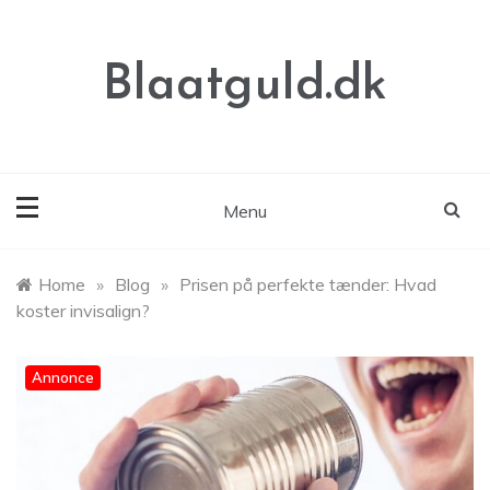
Skip
to
content
Blaatguld.dk
Menu
Home
»
Blog
»
Prisen på perfekte tænder: Hvad
koster invisalign?
Annonce