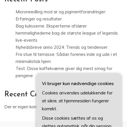
Microneedling mod ar og pigmentforandringer:
Erfaringer og resultater
Bag kulisserne: Eksperterne afslører
hemmelighederne bag de største league of legends
live-events
Nyhedsbreve anno 2024: Trends og tendenser
Fra stue til terrasse: Sådan forenes inde og ude i et
minimalistisk hjem
Test: Disse kaffekværne giver dig mest smag for
pengene
Vi bruger kun nødvendige cookies
Cookies anvendes udelukkende for
Recent Comments
at sikre, at hjemmesiden fungerer
Der er ingen kommentarer at vise.
korrekt.
Disse cookies sættes af os og
slettes automatisk, når din session