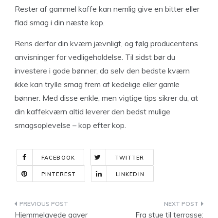
Rester af gammel kaffe kan nemlig give en bitter eller
flad smag i din næste kop.
Rens derfor din kværn jævnligt, og følg producentens
anvisninger for vedligeholdelse. Til sidst bør du
investere i gode bønner, da selv den bedste kværn
ikke kan trylle smag frem af kedelige eller gamle
bønner. Med disse enkle, men vigtige tips sikrer du, at
din kaffekværn altid leverer den bedst mulige
smagsoplevelse – kop efter kop.
FACEBOOK
TWITTER
PINTEREST
LINKEDIN
Indlægsnavigation
Hjemmelavede gaver
Fra stue til terrasse: