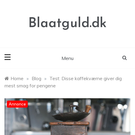
Skip
to
content
Blaatguld.dk
Menu
Home
»
Blog
»
Test: Disse kaffekværne giver dig
mest smag for pengene
Annonce