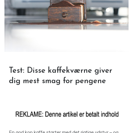
Test: Disse kaffekværne giver
dig mest smag for pengene
En god kop kaffe starter med det rigtige udstyr – og