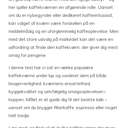
her spiller kaffekværnen en afgørende rolle. Uanset
om du er nybegynder eller dedikeret kaffeentusiast,
kan valget af kværn være forskellen på en
middelmådig og en uforglemmelig kaffeoplevelse. Men
med det store udvalg på markedet kan det være en
udfordring at finde den kaffekværn, der giver dig mest
smag for pengene.
I denne test har vi sat en række populære
kaffekværne under lup og vurderet dem på både
brugervenlighed, kværnens ensartethed,
byggekvalitet og selvfølgelig smagsoplevelsen i
koppen. Målet er at guide dig til det bedste køb –
uanset om du brygger filterkaffe, espresso eller noget
helt tredje.
Læs med, og find ud af, hvilke kaffekværne der giver